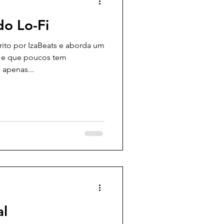
do Lo-Fi
rito por IzaBeats e aborda um
e e que poucos tem
 apenas...
al