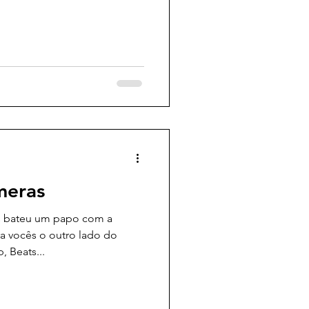
meras
s bateu um papo com a
ara vocês o outro lado do
 Beats...