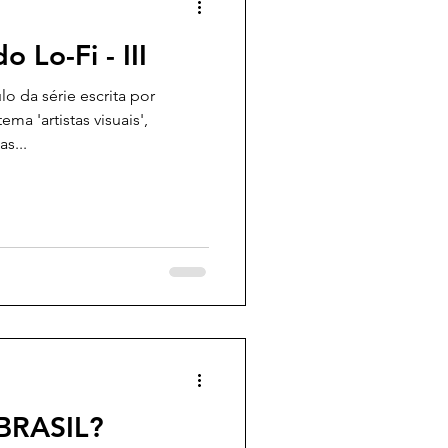
 Lo-Fi - III
o da série escrita por
ma 'artistas visuais',
s...
BRASIL?